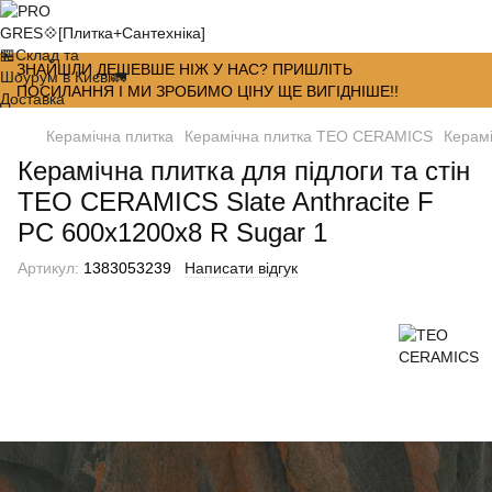
ЗНАЙШЛИ ДЕШЕВШЕ НІЖ У НАС? ПРИШЛІТЬ
ПОСИЛАННЯ І МИ ЗРОБИМО ЦІНУ ЩЕ ВИГІДНІШЕ!!
Керамічна плитка
Керамічна плитка TEO CERAMICS
Керамі
Керамічна плитка для підлоги та стін
TEO CERAMICS Slate Anthracite F
PC 600x1200x8 R Sugar 1
Артикул:
1383053239
Написати відгук