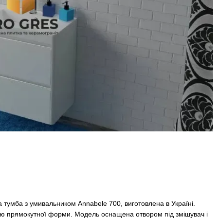
на тумба з умивальником Annabele 700, виготовлена в Україні.
ню прямокутної форми. Модель оснащена отвором під змішувач і