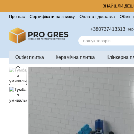
Перейти до основного контенту
ЗНАЙШЛИ ДЕШЕ
Про нас
Сертифікати на знижку
Оплата і доставка
Обмін 
Корисні поради від компанії Pro Gres
Контакти
Відгуки п
+380737413313
Пер
Outlet плитка
Керамічна плитка
Клінкерна п