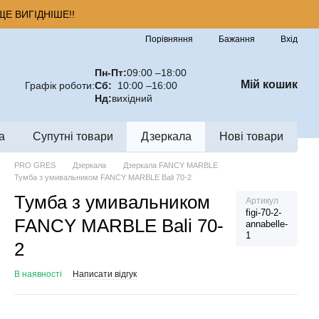
Е ВИГІДНІШЕ!!
Порівняння
Бажання
Вхід
Пн-Пт:
09:00 –18:00
Мій кошик
Графік роботи:
Сб:
10:00 –16:00
Нд:
вихідний
а
Супутні товари
Дзеркала
Нові товари
PRO GRES
Дзеркала
Дзеркала FANCY MARBLE
Тумба з умивальником FANCY MARBLE Bali 70-2
Тумба з умивальником
Артикул
figi-70-2-
FANCY MARBLE Bali 70-
annabelle-
1
2
В наявності
Написати відгук