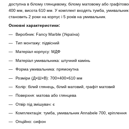
доступна в білому глянцевому, білому матовому або графітов
400 мм, висота 610 мм. У комплект входять тумба, умивальник
становить 2 роки на корпус і 5 років на умивальник.
Основні характеристики:
Виробник: Fancy Marble (Україна)
Тип монтажу: підвісний
Матеріал корпусу: МДФ
Матеріал умивальника: штучний камінь
Форма умивальника: прямокутна
Розміри (Д×Ш×В): 700×400×610 мм
Колір: білий глянець, білий матовий, графіт матовий
Поверхня: матова або глянцева
Отвір під змішувач: є
Комплектація: тумба, умивальник Annabele 700, кріплення
Опційно: сифон