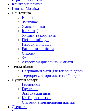
Клінкерна плитка
Плитка Мозаїка
Сантехніка
Ванни
Змішувачі
Умивальники
Інсталяції
Унітази та компакти
Гігієнічний душ
Набори для душу
Раковини та ніжки
Сифони
Змивні клавіші
Аксесуари для ванної кімнати
Тепла підлога
Нагрівальні мати для теплої підлоги
Терморегулятори для теплої підлоги
Супутні товари
Герметики
Грунтівка
Затирка для швів
Клей для плитки
Системи вирівнювання плитки
Дзеркала