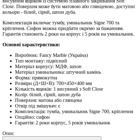
висувним ящиком із системою плавного закривання Soft
Close. Поверхня може бути матовою або глянцевою, доступні
кольори - білий, сірий, шпон дуба.
Комплектація включає тумбу, умивальник Signe 700 та
кріплення. Сифон можна придбати окремо за бажанням.
Гарантія становить 2 роки на корпус і 5 років на умивальник.
Основні характеристики:
Виробник: Fancy Marble (Україна)
Тип монтажу: підвісний
Матеріал корпусу: МДФ, шпон
Матеріал умивальника: штучний камінь
Форма: прямокутна
Розміри (Д×Ш×В): 700×450×400 мм
Кількість ящиків: 1 висувний з Soft Close
Колір: білий, сірий, шпон дуба
Поверхня: матова або глянцева
Отвір під змішувач: є
Комплектація: тумба, умивальник Signe 700, кріплення
Опційно: сифон
Гарантія: 2 роки корпус, 5 років умивальник
Опис