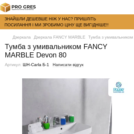
ЗНАЙШЛИ ДЕШЕВШЕ НІЖ У НАС? ПРИШЛІТЬ
ПОСИЛАННЯ І МИ ЗРОБИМО ЦІНУ ЩЕ ВИГІДНІШЕ!!
Дзеркала
Дзеркала FANCY MARBLE
Тумба з умивальнико
Тумба з умивальником FANCY
MARBLE Devon 80
Артикул:
ШН-Carla Б-1
Написати відгук