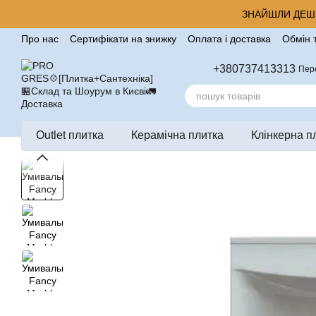
Перейти до основного контенту
ЗНАЙШЛИ ДЕШЕ
Про нас
Сертифікати на знижку
Оплата і доставка
Обмін 
Корисні поради від компанії Pro Gres
Контакти
Відгуки п
+380737413313
Пер
Outlet плитка
Керамічна плитка
Клінкерна п