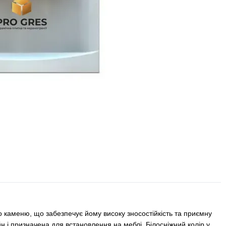
о каменю, що забезпечує йому високу зносостійкість та приємну
 і призначена для встановлення на меблі. Білосніжний колір у