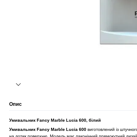
Опис
Умивальник Fancy Marble Lucia 600, білий
Умивальник Fancy Marble Lucia 600
виготовлений із штучног
на дотик поверхню. Модель має лаконічний прямокутний дизайн