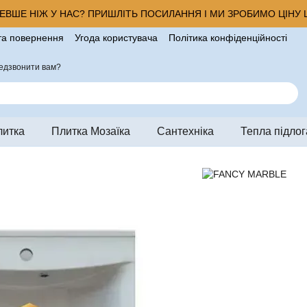
ВШЕ НІЖ У НАС? ПРИШЛІТЬ ПОСИЛАННЯ І МИ ЗРОБИМО ЦІНУ Щ
та повернення
Угода користувача
Політика конфіденційності
ро магазин
едзвонити вам?
литка
Плитка Мозаїка
Сантехніка
Тепла підлог