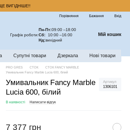
Е ВИГІДНІШЕ!!
Порівняння
Бажання
Вхід
Пн-Пт:
09:00 –18:00
Мій кошик
Графік роботи:
Сб:
10:00 –16:00
Нд:
вихідний
а
Супутні товари
Дзеркала
Нові товари
PRO GRES
СТОК
СТОК FANCY MARBLE
Умивальник Fancy Marble Lucia 600, білий
Умивальник Fancy Marble
Артикул
1306101
Lucia 600, білий
В наявності
Написати відгук
7 377 грн