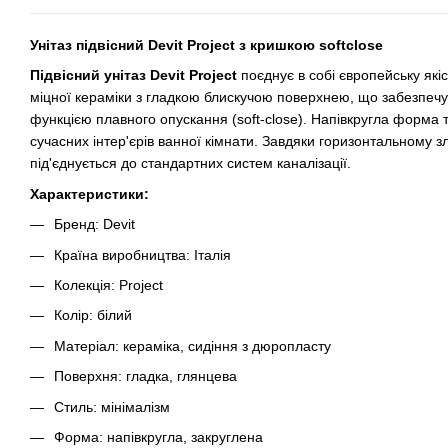
Унітаз підвісний Devit Project з кришкою softclose
Підвісний унітаз Devit Project
поєднує в собі європейську якіс
міцної кераміки з гладкою блискучою поверхнею, що забезпечує
функцією плавного опускання (soft-close). Напівкругла форма
сучасних інтер'єрів ванної кімнати. Завдяки горизонтальному 
під'єднується до стандартних систем каналізації.
Характеристики:
Бренд: Devit
Країна виробництва: Італія
Колекція: Project
Колір: білий
Матеріал: кераміка, сидіння з дюропласту
Поверхня: гладка, глянцева
Стиль: мінімалізм
Форма: напівкругла, закруглена