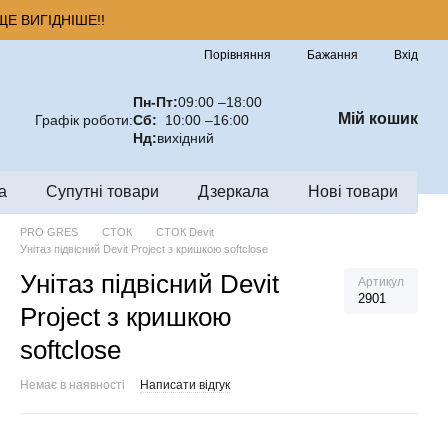
Е ВИГІДНІШЕ!!
Порівняння
Бажання
Вхід
Пн-Пт:
09:00 –18:00
Мій кошик
Графік роботи:
Сб:
10:00 –16:00
Нд:
вихідний
а
Супутні товари
Дзеркала
Нові товари
PRO GRES
СТОК
СТОК Devit
Унітаз підвісний Devit Project з кришкою softclose
Унітаз підвісний Devit
Артикул
2901
Project з кришкою
softclose
Немає в наявності
Написати відгук