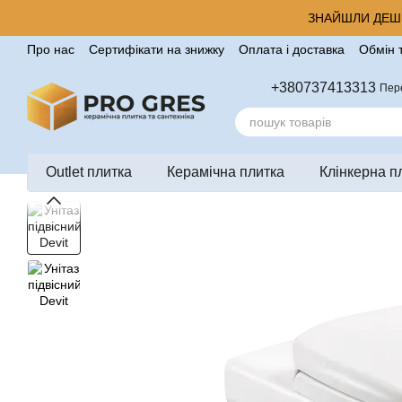
Перейти до основного контенту
ЗНАЙШЛИ ДЕШЕ
Про нас
Сертифікати на знижку
Оплата і доставка
Обмін 
Корисні поради від компанії Pro Gres
Контакти
Відгуки п
+380737413313
Пер
Outlet плитка
Керамічна плитка
Клінкерна п