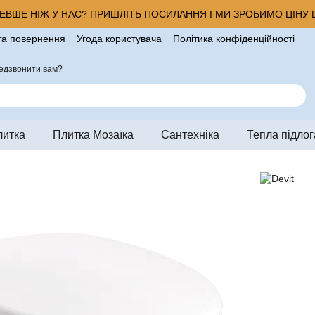
ВШЕ НІЖ У НАС? ПРИШЛІТЬ ПОСИЛАННЯ І МИ ЗРОБИМО ЦІНУ Щ
та повернення
Угода користувача
Політика конфіденційності
ро магазин
едзвонити вам?
литка
Плитка Мозаїка
Сантехніка
Тепла підлог