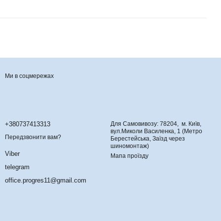
Ми в соцмережах
Контактна інформація
+380737413313
Для Самовивозу: 78204, м. Київ,
вул.Миколи Василенка, 1 (Метро
Передзвонити вам?
Берестейська, Заїзд через
шиномонтаж)
Viber
Мапа проїзду
telegram
office.progres11@gmail.com