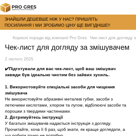
ЗНАЙШЛИ ДЕШЕВШЕ НІЖ У НАС? ПРИШЛІТЬ
ПОСИЛАННЯ І МИ ЗРОБИМО ЦІНУ ЩЕ ВИГІДНІШЕ!!
Корисні поради від компанії Pro Gres
Чек-лист для догляду 
Чек-лист для догляду за змішувачем
2 лютого 2025
✔️Підготували для вас чек-лист, щоб ваш змішувач
завжди був ідеально чистим без зайвих зусиль.
1. Використовуйте спеціальні засоби для чищення
змішувача
Не використовуйте абразивні металеві губки, засоби з
летючими кислотами, хлором та лугом, відбілюючі засоби та
порошки з твердими частинками.
2. Дотримуйтесь інструкції
У багатьох змішувачів надається інструкція з догляду.
Прочитайте, хоча її б раз, щоб знати, як краще доглядати, а
що робити точно не потрібно.