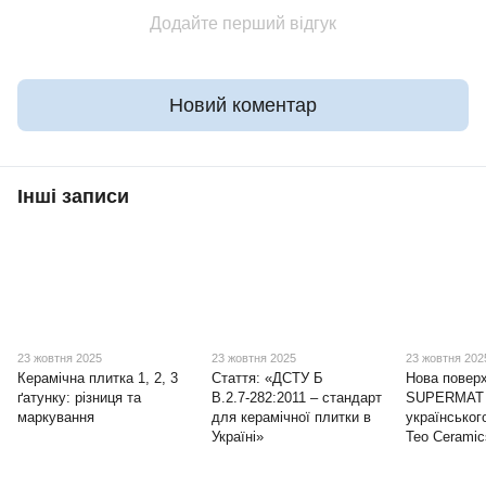
Додайте перший відгук
Новий коментар
Інші записи
23 жовтня 2025
23 жовтня 2025
23 жовтня 202
Керамічна плитка 1, 2, 3
Стаття: «ДСТУ Б
Нова повер
ґатунку: різниця та
В.2.7‑282:2011 – стандарт
SUPERMAT 
маркування
для керамічної плитки в
українськог
Україні»
Teo Ceramic