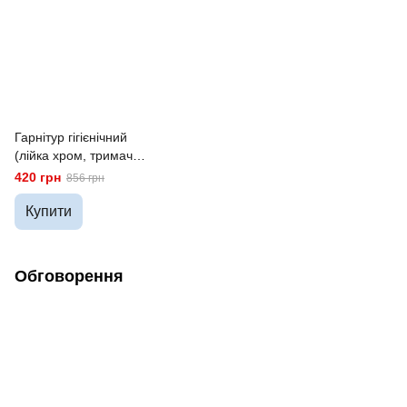
Гарнітур гігієнічний
(лійка хром, тримач,
шланг у подвійному
420 грн
856 грн
обплетенні 1,2 м)
Купити
Обговорення