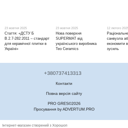
23 жовтня 2025
23 жовтня 2025
12 лютого 202
Стаття: «ДСТУ Б
Нова поверхня
Раціональн
В.2.7‑282:2011 – стандарт
SUPERMAT від
санвузла аб
для керамічної плитки в
українського виробника
економити в
Україні»
Teo Ceramics
зусиль
+380737413313
Контакти
Повна версія сайту
PRO GRES©2026
Просування by ADVERTUM.PRO
Інтернет-магазин створений з Хорошоп