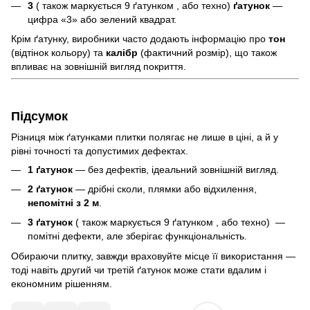
3
( також маркується 9 ґатунком , або техно)
ґатунок
—
цифра «3» або зелений квадрат.
Крім ґатунку, виробники часто додають інформацію про
тон
(відтінок кольору) та
калібр
(фактичний розмір), що також
впливає на зовнішній вигляд покриття.
Підсумок
Різниця між ґатунками плитки полягає не лише в ціні, а й у
рівні точності та допустимих дефектах.
1 ґатунок
— без дефектів, ідеальний зовнішній вигляд.
2 ґатунок
— дрібні сколи, плямки або відхилення,
непомітні з 2 м
.
3 ґатунок
( також маркується 9 ґатунком , або техно) —
помітні дефекти, але зберігає функціональність.
Обираючи плитку, завжди враховуйте місце її використання —
тоді навіть другий чи третій ґатунок може стати вдалим і
економним рішенням.