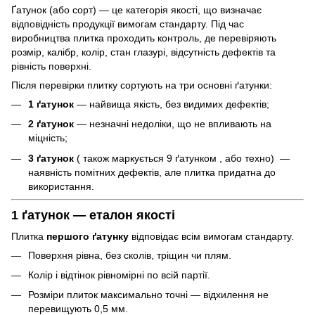
Ґатунок (або сорт) — це категорія якості, що визначає
відповідність продукції вимогам стандарту. Під час
виробництва плитка проходить контроль, де перевіряють
розмір, калібр, колір, стан глазурі, відсутність дефектів та
рівність поверхні.
Після перевірки плитку сортують на три основні ґатунки:
1 ґатунок
— найвища якість, без видимих дефектів;
2 ґатунок
— незначні недоліки, що не впливають на
міцність;
3 ґатунок
( також маркується 9 ґатунком , або техно) —
наявність помітних дефектів, але плитка придатна до
використання.
1 ґатунок — еталон якості
Плитка
першого ґатунку
відповідає всім вимогам стандарту.
Поверхня рівна, без сколів, тріщин чи плям.
Колір і відтінок рівномірні по всій партії.
Розміри плиток максимально точні — відхилення не
перевищують 0,5 мм.