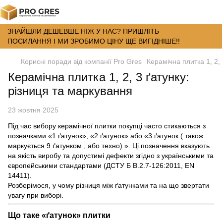
ЗНАЙШЛИ ДЕШЕВШЕ НІЖ У НАС? ПРИШЛІТЬ
ПОСИЛАННЯ І МИ ЗРОБИМО ЦІНУ ЩЕ ВИГІДНІШЕ!!
Корисні поради від компанії Pro Gres
Керамічна плитка 1, 2,
Керамічна плитка 1, 2, 3 ґатунку:
різниця та маркування
23 жовтня 2025
Під час вибору керамічної плитки покупці часто стикаються з
позначками «1 ґатунок», «2 ґатунок» або «3 ґатунок ( також
маркується 9 ґатунком , або техно) ». Ці позначення вказують
на якість виробу та допустимі дефекти згідно з українськими та
європейськими стандартами (ДСТУ Б В.2.7-126:2011, EN
14411).
Розберімося, у чому різниця між ґатунками та на що звертати
увагу при виборі.
Що таке «ґатунок» плитки