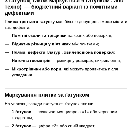
3 ґатунок( також маркується 9 ґатунком , або
техно) — бюджетний варіант із помітними
дефектами
Плитка
третього ґатунку
має більше допущень і може містити
такі дефекти:
Помітні сколи та тріщинки
на краях або поверхні;
Відчутна різниця у відтінках
між плитками;
Плями, дефекти глазурі, хвилеподібна поверхня
;
Неточна геометрія
— різниця у розмірах, викривлення;
Мікротріщини або пори
, які можуть проявитись після
укладання.
Маркування плитки за ґатунком
На упаковці завжди вказується ґатунок плитки:
1 ґатунок
— позначається цифрою «1» або червоним
квадратом;
2 ґатунок
— цифра «2» або синій квадрат;