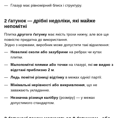
Глазур має рівномірний блиск і структуру.
2 ґатунок — дрібні недоліки, які майже
непомітні
Плитка
другого ґатунку
має якість трохи нижчу, але все ще
повністю придатна до використання.
Згідно з нормами, виробник може допустити такі відхилення:
Невеликі сколи або зазубрини
на ребрах чи кутах
плитки.
Малопомітні плямки або точки
на глазурі, які
не видно з
відстані приблизно 2 м
.
Ледь помітні різниці відтінку
в межах однієї партії.
Мінімальні нерівності або викривлення
, що не
заважають укладанню.
Незначна різниця калібру
(розміру) — у межах
допустимого стандартом.