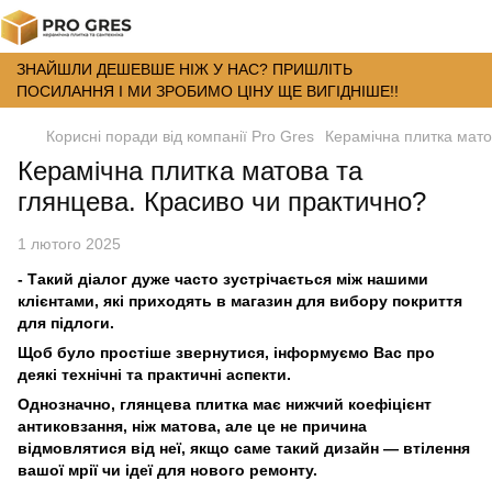
ЗНАЙШЛИ ДЕШЕВШЕ НІЖ У НАС? ПРИШЛІТЬ
ПОСИЛАННЯ І МИ ЗРОБИМО ЦІНУ ЩЕ ВИГІДНІШЕ!!
Корисні поради від компанії Pro Gres
Керамічна плитка мато
Керамічна плитка матова та
глянцева. Красиво чи практично?
1 лютого 2025
- Такий діалог дуже часто зустрічається між нашими
клієнтами, які приходять в магазин для вибору покриття
для підлоги.
Щоб було простіше звернутися, інформуємо Вас про
деякі технічні та практичні аспекти.
Однозначно, глянцева плитка має нижчий коефіцієнт
антиковзання, ніж матова, але це не причина
відмовлятися від неї, якщо саме такий дизайн — втілення
вашої мрії чи ідеї для нового ремонту.