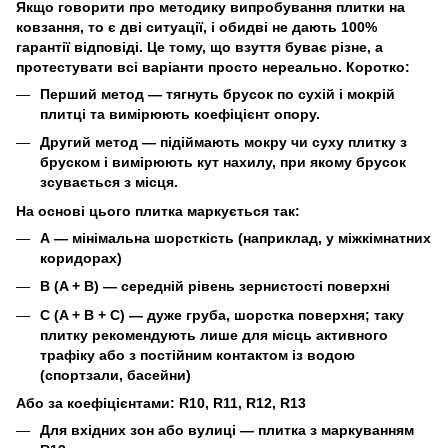
Якщо говорити про методику випробування плитки на
ковзання, то є дві ситуації, і обидві не дають 100%
гарантії відповіді. Це тому, що взуття буває різне, а
протестувати всі варіанти просто нереально. Коротко:
Перший метод
— тягнуть брусок по сухій і мокрій
плитці та вимірюють коефіцієнт опору.
Другий метод
— підіймають мокру чи суху плитку з
бруском і вимірюють кут нахилу, при якому брусок
зсувається з місця.
На основі цього плитка маркується так:
А
— мінімальна шорсткість (наприклад, у міжкімнатних
коридорах)
B (A + B)
— середній рівень зернистості поверхні
C (A + B + C)
— дуже груба, шорстка поверхня; таку
плитку рекомендують лише для місць активного
трафіку або з постійним контактом із водою
(спортзали, басейни)
Або за коефіцієнтами:
R10, R11, R12, R13
Для вхідних зон або вулиці — плитка з маркуванням