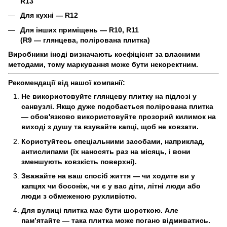
R13
Для кухні —
R12
Для інших приміщень —
R10, R11
(
R9
— глянцева, полірована плитка)
Виробники іноді визначають коефіцієнт за власними
методами, тому маркування може бути некоректним.
Рекомендації від нашої компанії:
Не використовуйте глянцеву плитку на підлозі у
санвузлі.
Якщо дуже подобається полірована плитка
— обов'язково використовуйте прозорий килимок на
виході з душу та взувайте капці, щоб не ковзати.
Користуйтесь спеціальними засобами, наприклад,
антислипами
(їх наносять раз на місяць, і вони
зменшують ковзкість поверхні).
Зважайте на ваш спосіб життя
— чи ходите ви у
капцях чи босоніж, чи є у вас діти, літні люди або
люди з обмеженою рухливістю.
Для вулиці плитка має бути шорсткою.
Але
пам’ятайте — така плитка може погано відмиватись.