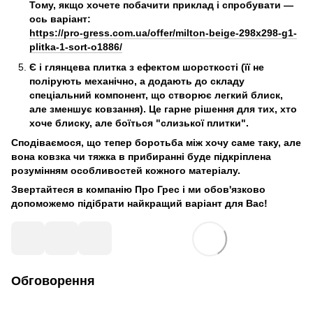
Тому, якщо хочете побачити приклад і спробувати —
ось варіант:
https://pro-gress.com.ua/offer/milton-beige-298x298-g1-
plitka-1-sort-o1886/
Є і глянцева плитка з ефектом шорсткості
(її не
полірують механічно, а додають до складу
спеціальний компонент, що створює легкий блиск,
але зменшує ковзання). Це гарне рішення для тих, хто
хоче блиску, але боїться "слизької плитки".
Сподіваємося, що тепер боротьба між хочу саме таку, але
вона ковзка чи тяжка в прибиранні буде підкріплена
розумінням особливостей кожного матеріалу.
Звертайтеся в компанію Про Грес і ми обов'язково
допоможемо підібрати найкращий варіант для Вас!
Обговорення