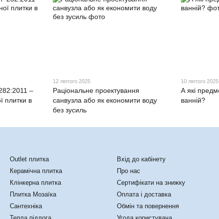
12 лютого 2025
10 лютого 2025
282:2011 –
Раціональне проектування
А які предм
ї плитки в
санвузла або як економити воду
ванній?
без зусиль
Каталог
Клієнтам
Outlet плитка
Вхід до кабінету
Керамічна плитка
Про нас
Клінкерна плитка
Сертифікати на знижку
Плитка Мозаїка
Оплата і доставка
Сантехніка
Обмін та повернення
Тепла підлога
Угода користувача