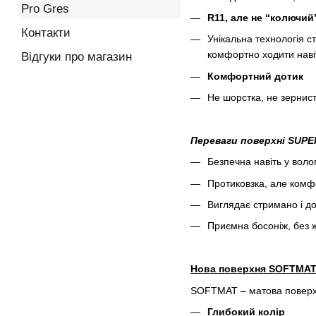
Pro Gres
R11
,
але не
“
колючий
Контакти
Унікальна технологія с
комфортно ходити наві
Відгуки про магазин
Комфортний дотик
Не шорстка, не зернист
Переваги поверхні SUP
Безпечна навіть у воло
Протиковзка, але комф
Виглядає стримано і до
Приємна босоніж, без ж
Нова поверхня
SOFTMA
SOFTMAT – матова поверхн
Глибокий колір