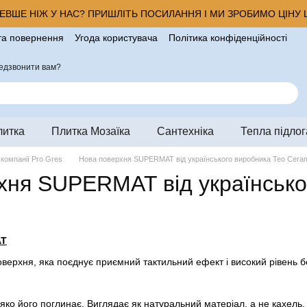
ВШЕ НІЖ У НАС? ПРИШЛІТЬ ПОСИЛАННЯ І МИ ЗРОБИМО ЦІНУ Щ
та повернення
Угода користувача
Політика конфіденційності
ро магазин
едзвонити вам?
литка
Плитка Мозаїка
Сантехніка
Тепла підлог
 компанії Pro Gres
Нова поверхня SUPERMAT від українського виробника Teo Cera
хня SUPERMAT від українсько
AT
рхня, яка поєднує приємний тактильний ефект і високий рівень бе
м’яко його поглинає. Виглядає як натуральний матеріал, а не кахель.