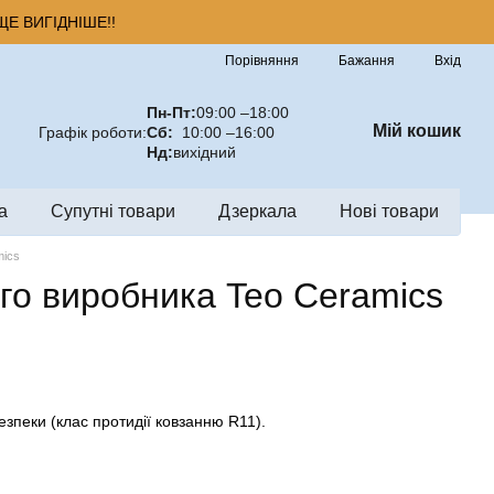
Е ВИГІДНІШЕ!!
Порівняння
Бажання
Вхід
Пн-Пт:
09:00 –18:00
Мій кошик
Графік роботи:
Сб:
10:00 –16:00
Нд:
вихідний
а
Супутні товари
Дзеркала
Нові товари
mics
го виробника Teo Ceramics
зпеки (клас протидії ковзанню R11).