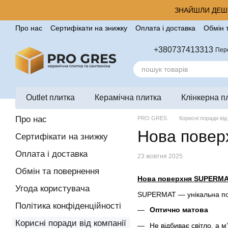
Перейти до основного контенту
ЗНАЙШЛИ ДЕШЕ
Про нас
Сертифікати на знижку
Оплата і доставка
Обмін 
Корисні поради від компанії Pro Gres
Контакти
Відгуки п
+380737413313
Пер
Outlet плитка
Керамічна плитка
Клінкерна п
Про нас
PRO GRES
Корисні поради від
Нова повер
Сертифікати на знижку
Оплата і доставка
23 жовтня 2025
Обмін та повернення
Нова поверхня SUPERM
Угода користувача
SUPERMAT — унікальна пове
Політика конфіденційності
Оптично матова
Корисні поради від компанії
Не відбиває світло, а 