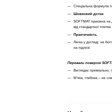
Спеціальна формула пос
Шовковий дотик
SOFTMAT приємна на дот
від стандартної плитки.
Практичність
Легка у догляді, не бої
на підлозі.
Переваги поверхні S
OF
Виглядає преміально, 
М’яка, глибока – не сли