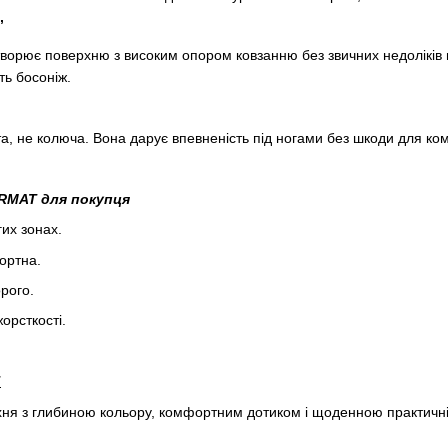
”
творює поверхню з високим опором ковзанню без звичних недоліків 
ть босоніж.
а, не колюча. Вона дарує впевненість під ногами без шкоди для ко
ERMAT
для покупця
гих зонах.
ортна.
рого.
орсткості.
T
я з глибиною кольору, комфортним дотиком і щоденною практичні