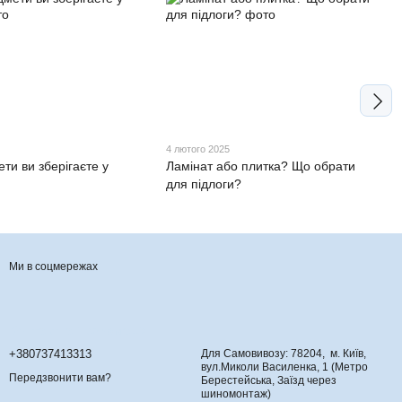
4 лютого 2025
ети ви зберігаєте у
Ламінат або плитка? Що обрати
для підлоги?
Ми в соцмережах
Контактна інформація
+380737413313
Для Самовивозу: 78204, м. Київ,
вул.Миколи Василенка, 1 (Метро
Передзвонити вам?
Берестейська, Заїзд через
шиномонтаж)