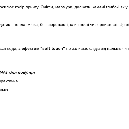
илює колір принту. Онікси, мармури, делікатні камені глибокі як у г
ик – тепла, м’яка, без шорсткості, слизькості чи зернистості. Це ві
ться води,
з
ефектом "soft-touch"
не залишає слідів від пальців чи 
TMAT
для покупця
практична.
зька.